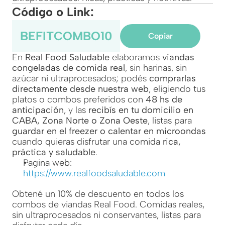
Código o Link:
BEFITCOMBO10
Copiar
En 
Real Food Saludable
 elaboramos 
viandas 
congeladas de comida real
, sin harinas, sin 
azúcar ni ultraprocesados; podés 
comprarlas 
directamente desde nuestra web
, eligiendo tus 
platos o combos preferidos con 
48 hs de 
anticipación
, y las 
recibís en tu domicilio en 
CABA, Zona Norte o Zona Oeste
, listas para 
guardar en el freezer o calentar en microondas
cuando quieras disfrutar una comida 
rica, 
práctica y saludable
.
Pagina web: 
https://www.realfoodsaludable.com
Obtené un 10% de descuento en todos los 
combos de viandas Real Food. Comidas reales, 
sin ultraprocesados ni conservantes, listas para 